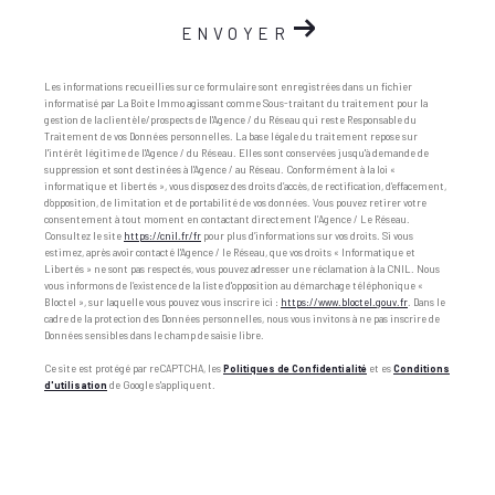
ENVOYER
Les informations recueillies sur ce formulaire sont enregistrées dans un fichier
informatisé par La Boite Immo agissant comme Sous-traitant du traitement pour la
gestion de la clientèle/prospects de l'Agence / du Réseau qui reste Responsable du
Traitement de vos Données personnelles. La base légale du traitement repose sur
l'intérêt légitime de l'Agence / du Réseau. Elles sont conservées jusqu'à demande de
suppression et sont destinées à l'Agence / au Réseau. Conformément à la loi «
informatique et libertés », vous disposez des droits d’accès, de rectification, d’effacement,
d’opposition, de limitation et de portabilité de vos données. Vous pouvez retirer votre
consentement à tout moment en contactant directement l’Agence / Le Réseau.
Consultez le site
https://cnil.fr/fr
pour plus d’informations sur vos droits. Si vous
estimez, après avoir contacté l'Agence / le Réseau, que vos droits « Informatique et
Libertés » ne sont pas respectés, vous pouvez adresser une réclamation à la CNIL. Nous
vous informons de l’existence de la liste d'opposition au démarchage téléphonique «
Bloctel », sur laquelle vous pouvez vous inscrire ici :
https://www.bloctel.gouv.fr
. Dans le
cadre de la protection des Données personnelles, nous vous invitons à ne pas inscrire de
Données sensibles dans le champ de saisie libre.
Ce site est protégé par reCAPTCHA, les
Politiques de Confidentialité
et es
Conditions
d'utilisation
de Google s'appliquent.