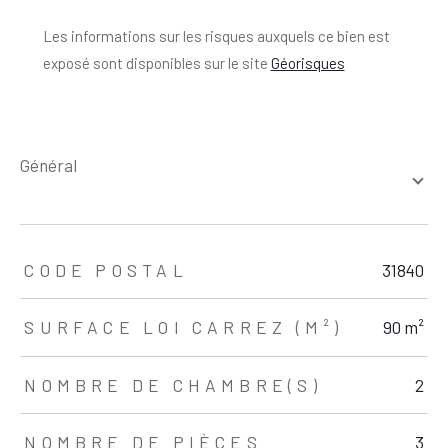
Les informations sur les risques auxquels ce bien est
exposé sont disponibles sur le site
Géorisques
général
TRAD_ZEPHYR_Caracteristique
TRAD_ZEPHYR_Valeurs
CODE POSTAL
31840
SURFACE LOI CARREZ (M²)
90 m²
NOMBRE DE CHAMBRE(S)
2
NOMBRE DE PIÈCES
3