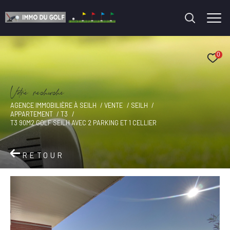
0
V
o
r
e
r
e
c
e
c
e
AGENCE IMMOBILIÈRE À SEILH
VENTE
SEILH
APPARTEMENT
T3
T3 90M2 GOLF SEILH AVEC 2 PARKING ET 1 CELLIER
RETOUR