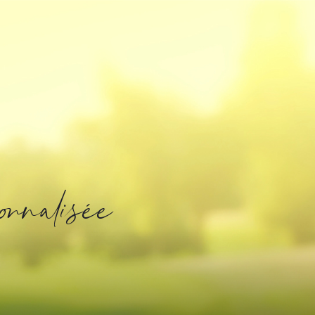
o
n
a
i
é
e