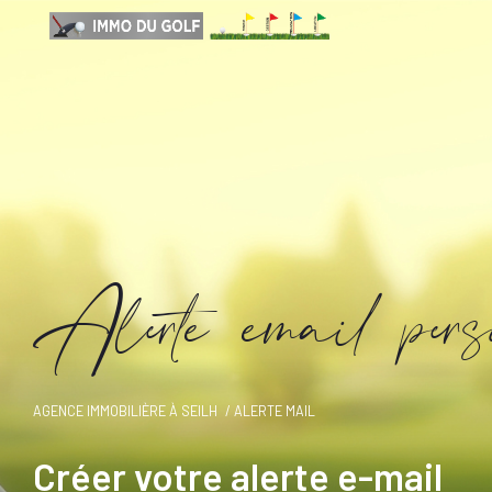
A
l
e
t
e
e
m
a
i
p
e
s
AGENCE IMMOBILIÈRE À SEILH
ALERTE MAIL
Créer votre alerte e-mail