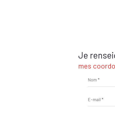
Je rense
mes coord
Nom
*
E-
mail
*