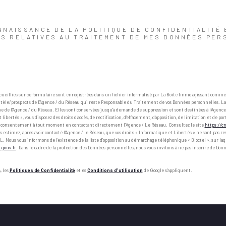
ONNAISSANCE DE LA POLITIQUE DE CONFIDENTIALITÉ 
S RELATIVES AU TRAITEMENT DE MES DONNÉES PER
cueillies sur ce formulaire sont enregistrées dans un fichier informatisé par La Boite Immo agissant comm
entèle/prospects de l'Agence / du Réseau qui reste Responsable du Traitement de vos Données personnelles. L
me de l'Agence / du Réseau. Elles sont conservées jusqu'à demande de suppression et sont destinées à l'Agen
 libertés », vous disposez des droits d’accès, de rectification, d’effacement, d’opposition, de limitation et de po
e consentement à tout moment en contactant directement l’Agence / Le Réseau. Consultez le site
https://cn
ous estimez, après avoir contacté l'Agence / le Réseau, que vos droits « Informatique et Libertés » ne sont pas 
L. Nous vous informons de l’existence de la liste d'opposition au démarchage téléphonique « Bloctel », sur laqu
.gouv.fr
. Dans le cadre de la protection des Données personnelles, nous vous invitons à ne pas inscrire de Do
, les
Politiques de Confidentialité
et es
Conditions d'utilisation
de Google s'appliquent.