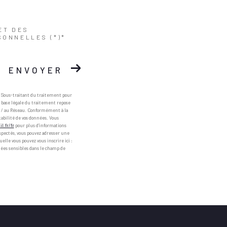
ET DES
SONNELLES (*)*
ENVOYER
e Sous-traitant du traitement pour
a base légale du traitement repose
ce / au Réseau. Conformément à la
rtabilité de vos données. Vous
il.fr/fr
pour plus d’informations
respectés, vous pouvez adresser une
elle vous pouvez vous inscrire ici :
nnées sensibles dans le champ de