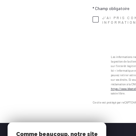
* Champ obligatoire
J'AI PRIS C
INFORMATION
Les informations re
la gestion de la cli
sur l'intérêt légiti
loi « informatique et
pouvez retirer votr
sur vos droits. Si v
réclamation à la CNI
https://www.bloctel
saisie libre.
Ce site est protégé par reCAPTCHA
Comme beaucoup, notre site