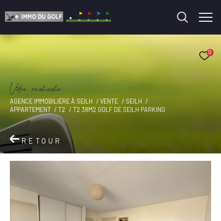
0
V
o
r
e
r
e
c
e
c
e
AGENCE IMMOBILIÈRE À SEILH
VENTE
SEILH
APPARTEMENT
T2
T2 38M2 GOLF DE SEILH PARKING
RETOUR