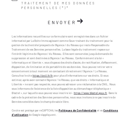
TRAITEMENT DE MES DONNÉES
PERSONNELLES (*)*
ENVOYER
Les informations recueillies sur ce formulaire sont enregistrées dans un fichier
informatisé par La Boite Immo agissant comme Sous-traitant du traitement pour la
gestion de la clientèle/prospects de l'Agence / du Réseau qui reste Responsable du
Traitement de vos Données personnelles. La base légale du traitement repose sur
l'intérêt légitime de l'Agence / du Réseau. Elles sont conservées jusqu'à demande de
suppression et sont destinées à l'Agence / au Réseau. Conformément à la loi «
informatique et libertés », vous disposez des droits d’accès, de rectification, d’effacement,
d’opposition, de limitation et de portabilité de vos données. Vous pouvez retirer votre
consentement à tout moment en contactant directement l’Agence / Le Réseau.
Consultez le site
https://cnil.fr/fr
pour plus d’informations sur vos droits. Si vous
estimez, après avoir contacté l'Agence / le Réseau, que vos droits « Informatique et
Libertés » ne sont pas respectés, vous pouvez adresser une réclamation à la CNIL. Nous
vous informons de l’existence de la liste d'opposition au démarchage téléphonique «
Bloctel », sur laquelle vous pouvez vous inscrire ici :
https://www.bloctel.gouv.fr
. Dans le
cadre de la protection des Données personnelles, nous vous invitons à ne pas inscrire de
Données sensibles dans le champ de saisie libre.
Ce site est protégé par reCAPTCHA, les
Politiques de Confidentialité
et es
Conditions
d'utilisation
de Google s'appliquent.