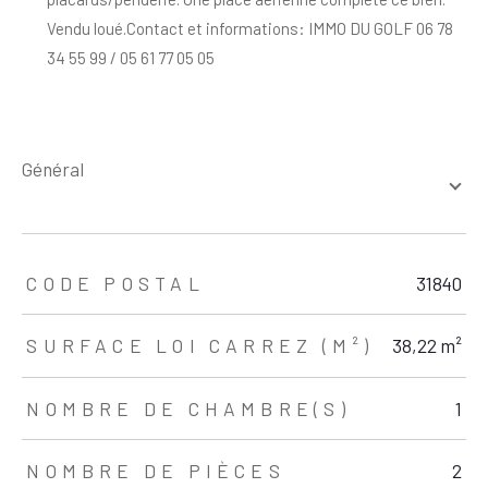
Vendu loué.Contact et informations: IMMO DU GOLF 06 78
34 55 99 / 05 61 77 05 05
général
TRAD_ZEPHYR_Caracteristique
TRAD_ZEPHYR_Valeurs
CODE POSTAL
31840
SURFACE LOI CARREZ (M²)
38,22 m²
NOMBRE DE CHAMBRE(S)
1
NOMBRE DE PIÈCES
2