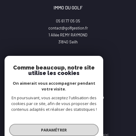
IMMO DU GOLF
05 61 77 05 05
contact@golfgestion.fr
1 Allée REMY RAYMOND
31840
Seilh
Comme beaucoup, notre site
utilise les cookies
On aimerait vous accompagner pendant
Adhérents
votre visite.
En poursuivant, vous acceptez l'utilisation des
cookies par ce site, afin de vous proposer des
contenus adaptés et réaliser des statistiques !
PARAMÉTRER
© 2026 | Tous droits réservés | Traduction powered by Google |