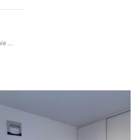
é ...