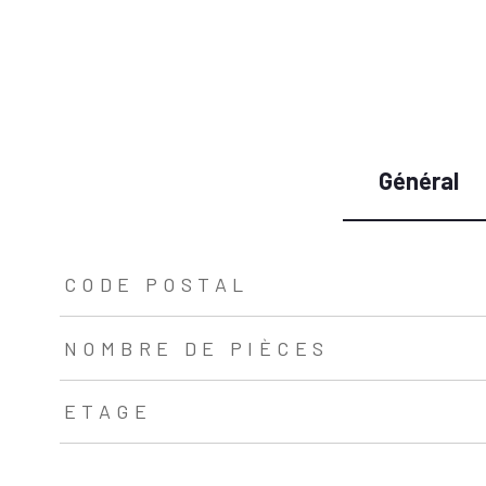
Général
TRAD_ZEPHYR_Caracteristique
TRAD_ZEPHYR_Valeurs
CODE POSTAL
NOMBRE DE PIÈCES
ETAGE