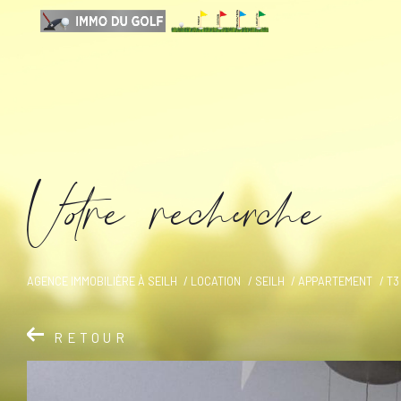
V
o
r
e
r
e
c
e
c
e
AGENCE IMMOBILIÈRE À SEILH
LOCATION
SEILH
APPARTEMENT
T3
RETOUR