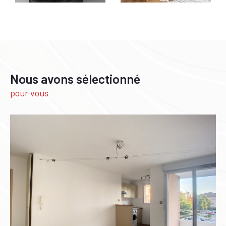
besoins et aux attentes de nos clients.
Nous pouvons ainsi vous proposer des maisons, des
appartements ou encore des terrains à construire,
tout en tenant compte de votre budget.
Estimation immobilière
Nous avons sélectionné
L
’
estimation immobilière
permet d'obtenir une
pour vous
valeur objective de son bien, en prenant en compte
des critères tels que la localisation, la superficie,
l'état du bien, les équipements et l'état du marché
immobilier de la région.
Faire estimer un bien
est ainsi une étape
primordiale pour tout projet de vente ou d'achat.
Location de biens immobiliers
Pour toutes les personnes à la
recherche d’un