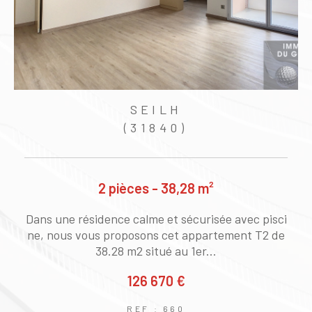
logement en location
, notre agence immobilière est
là pour vous accompagner. En effet, selon vos
besoins, nous pouvons vous proposer des biens
immobiliers à la location pour répondre aux besoins
des locataires en quête d'un logement.
SEILH
Ces biens peuvent être des appartements, des
(31840)
maisons, des studios, des lofts ou encore des duplex.
Gestion locative
2 pièces - 38,28 m²
Faire gérer un bien immobilier
consiste à confier la
2
Dans une résidence calme et sécurisée avec pisci
gestion locative de son bien à une agence
r
ne, nous vous proposons cet appartement T2 de
immobilière. Cette prestation permet au propriétaire
38.28 m2 situé au 1er...
de déléguer la gestion administrative et technique de
126 670 €
son bien à un professionnel tout en bénéficiant d'une
garantie loyers impayés.
REF : 660