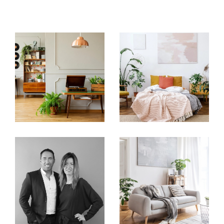
Seilh et ses environs, l'agence immobilière
IMMO DU
GOLF
est le partenaire idéal pour vous accompagner
tout au long de votre projet.
Que vous souhaitiez acheter, vendre ou louer une
propriété dans cette région, notre équipe de
professionnels de l'agence se tient à votre disposition
pour vous aider à réaliser votre projet immobilier en
toute sérénité.
La vente de biens immobiliers
L’agence immobilière IMMO DU GOLF vous propose un
catalogue de propriétés à vendre daans la ville de Seilh
et ses environs. Avec une connaissance approfondie
du marché immobilier local, nous sélectionnons avec
soin les biens proposés à la vente pour répondre aux